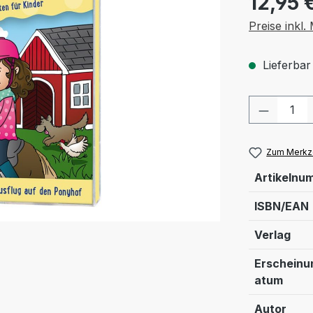
12,95 
Preise inkl
Lieferbar
Produkt
Zum Merkze
Artikelnu
ISBN/EAN
Verlag
Erscheinu
atum
Autor