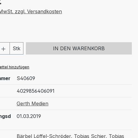
€
. MwSt. zzgl. Versandkosten
 Anzahl: Gib den gewünschten Wert ein 
Stk
IN DEN WARENKORB
ttel hinzufügen
mmer
S40609
4029856406091
Gerth Medien
ngsd
01.03.2019
Bärbel Löffel-Schröder
,
Tobias Schier
,
Tobias