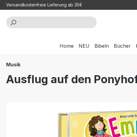
Versandkostenfreie Lieferung ab 35€
m Hauptinhalt springen
Zur Suche springen
Zur Hauptnavigation springen
Home
NEU
Bibeln
Bücher
Musik
Ausflug auf den Ponyhof
Bildergalerie überspringen