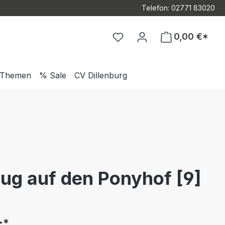
Telefon: 02771 83020
Du hast 0 Produkte auf d
0,00 €*
Themen
% Sale
CV Dillenburg
ug auf den Ponyhof [9]
*