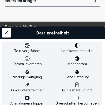
Inverkehrbringer
Service-Hotline
Barrierefreiheit
Service
Information
Text vergrößern
Hochkontrastmodus
Farben invertieren
Monochrom
* Alle Preise inkl. gesetzl. Mehrwertsteuer zzgl.
Niedrige Sättigung
Hohe Sättigung
Versandkosten
und ggf. Nachnahmegebühren, wenn
nicht anders angegeben.
Links unterstreichen
Gut lesbare Schrift
Animationen stoppen
Überschriften hervorheben