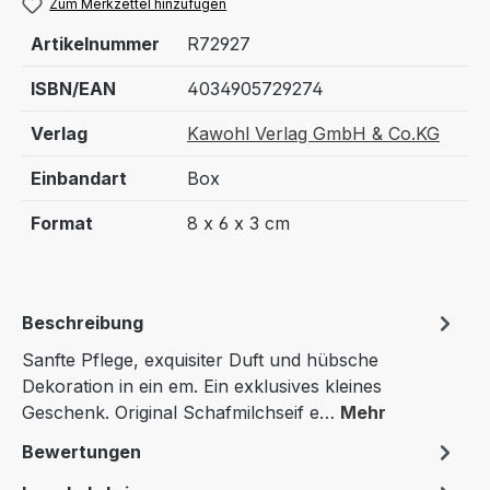
Zum Merkzettel hinzufügen
Artikelnummer
R72927
ISBN/EAN
4034905729274
Verlag
Kawohl Verlag GmbH & Co.KG
Einbandart
Box
Format
8 x 6 x 3 cm
Beschreibung
Sanfte Pflege, exquisiter Duft und hübsche
Dekoration in ein em. Ein exklusives kleines
Geschenk. Original Schafmilchseif e…
Mehr
Bewertungen