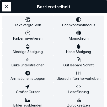
Service-Hotline
Barrierefreiheit
Service
Information
Text vergrößern
Hochkontrastmodus
Farben invertieren
Monochrom
* Alle Preise inkl. gesetzl. Mehrwertsteuer zzgl.
Niedrige Sättigung
Hohe Sättigung
Versandkosten
und ggf. Nachnahmegebühren, wenn
nicht anders angegeben.
Links unterstreichen
Gut lesbare Schrift
Animationen stoppen
Überschriften hervorheben
Diese Website verwendet Cookies, um eine bestmögliche
Erfahrung bieten zu können.
Mehr Informationen ...
Großer Cursor
Leseführung
Konfigurieren
Nur technisch notwendige
Alle Cookies akzeptieren
Bilder ausblenden
Zurücksetzen