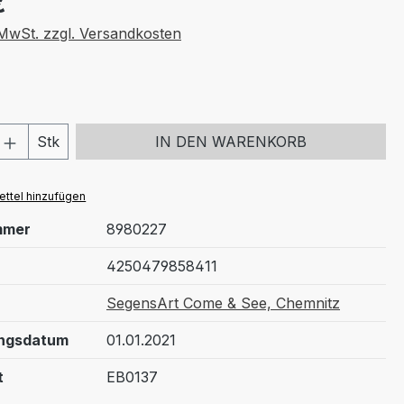
€
. MwSt. zzgl. Versandkosten
 Anzahl: Gib den gewünschten Wert ein 
Stk
IN DEN WARENKORB
ttel hinzufügen
mmer
8980227
4250479858411
SegensArt Come & See, Chemnitz
ungsdatum
01.01.2021
t
EB0137