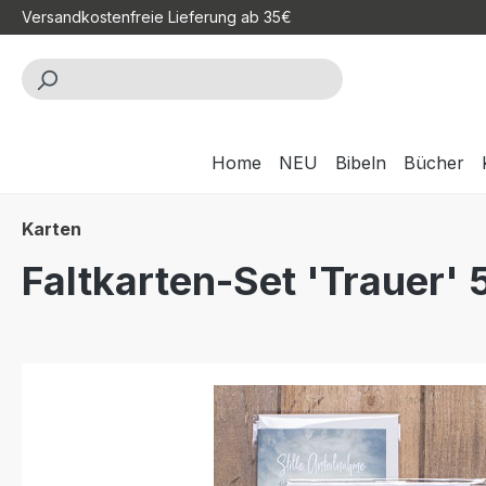
Versandkostenfreie Lieferung ab 35€
m Hauptinhalt springen
Zur Suche springen
Zur Hauptnavigation springen
Home
NEU
Bibeln
Bücher
Karten
Faltkarten-Set 'Trauer' 
Bildergalerie überspringen