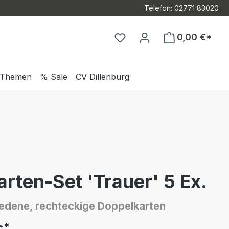
Telefon: 02771 83020
Du hast 0 Produkte auf d
0,00 €*
Themen
% Sale
CV Dillenburg
arten-Set 'Trauer' 5 Ex.
iedene, rechteckige Doppelkarten
*