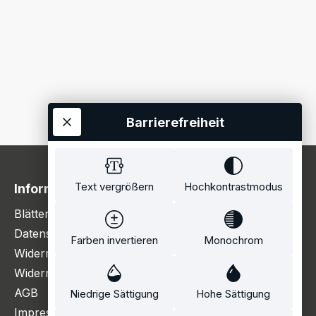
Barrierefreiheit
Text vergrößern
Hochkontrastmodus
Information
Blätterkatalog
Datenschutzerklärung
Farben invertieren
Monochrom
Widerrufsbelehrung
Widerrufsformular
AGB
Niedrige Sättigung
Hohe Sättigung
Impressum