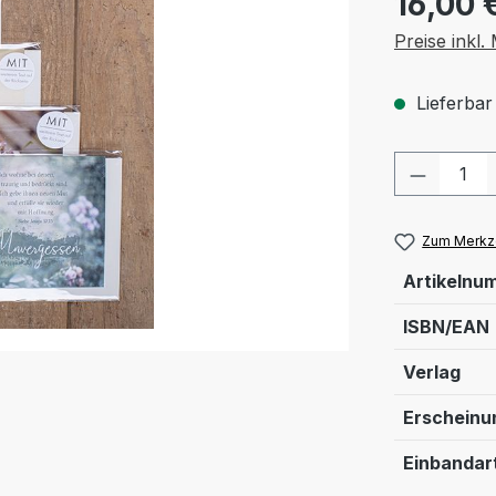
16,00 
Preise inkl
Lieferbar
Produkt
Zum Merkze
Artikelnu
ISBN/EAN
Verlag
Erschein
Einbandar