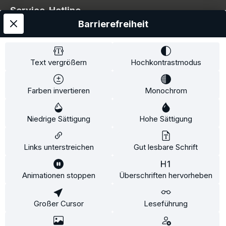
Service-Hotline
Barrierefreiheit
Service
Information
Text vergrößern
Hochkontrastmodus
Farben invertieren
Monochrom
* Alle Preise inkl. gesetzl. Mehrwertsteuer zzgl.
Niedrige Sättigung
Hohe Sättigung
Versandkosten
und ggf. Nachnahmegebühren, wenn
nicht anders angegeben.
Links unterstreichen
Gut lesbare Schrift
Animationen stoppen
Überschriften hervorheben
Diese Website verwendet Cookies, um eine bestmögliche
Erfahrung bieten zu können.
Mehr Informationen ...
Großer Cursor
Leseführung
Konfigurieren
Nur technisch notwendige