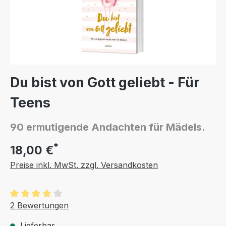
Du bist von Gott geliebt - Für
Teens
90 ermutigende Andachten für Mädels.
*
18,00 €
Preise inkl. MwSt. zzgl. Versandkosten
Durchschnittliche Bewertung von 4 von 5 Sternen
2 Bewertungen
Lieferbar