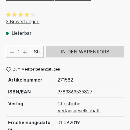
Durchschnittliche Bewertung von 4.33 von 5 Sternen
3 Bewertungen
Lieferbar
Produkt Anzahl: Gib den gewünschten We
Stk
IN DEN WARENKORB
Zum Merkzettel hinzufügen
Artikelnummer
271582
ISBN/EAN
9783863535827
Verlag
Christliche
Verlagsgesellschaft
Erscheinungsdatu
01.09.2019
m