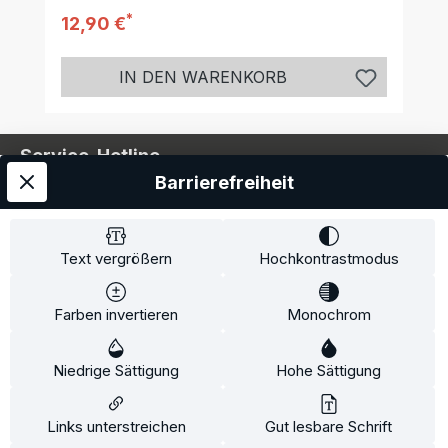
*
Regulärer Preis:
12,90 €
IN DEN WARENKORB
Service-Hotline
Barrierefreiheit
Service
Information
Text vergrößern
Hochkontrastmodus
Farben invertieren
Monochrom
* Alle Preise inkl. gesetzl. Mehrwertsteuer zzgl.
Niedrige Sättigung
Hohe Sättigung
Versandkosten
und ggf. Nachnahmegebühren, wenn
nicht anders angegeben.
Links unterstreichen
Gut lesbare Schrift