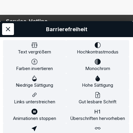
Service-Hotline
Barrierefreiheit
Service
Information
Text vergrößern
Hochkontrastmodus
Farben invertieren
Monochrom
* Alle Preise inkl. gesetzl. Mehrwertsteuer zzgl.
Niedrige Sättigung
Hohe Sättigung
Versandkosten
und ggf. Nachnahmegebühren, wenn
nicht anders angegeben.
Links unterstreichen
Gut lesbare Schrift
Animationen stoppen
Überschriften hervorheben
Diese Website verwendet Cookies, um eine bestmögliche
Erfahrung bieten zu können.
Mehr Informationen ...