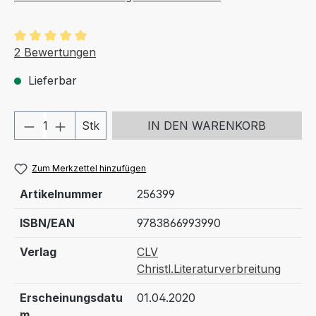
Durchschnittliche Bewertung von 5 von 5 Sternen
2 Bewertungen
Lieferbar
Produkt Anzahl: Gib den gewünschten We
Stk
IN DEN WARENKORB
Zum Merkzettel hinzufügen
Artikelnummer
256399
ISBN/EAN
9783866993990
Verlag
CLV
Christl.Literaturverbreitung
Erscheinungsdatu
01.04.2020
m