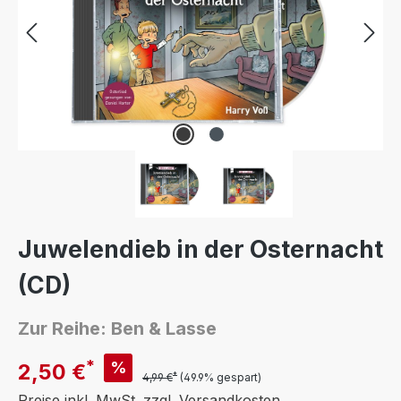
Juwelendieb in der Osternacht
(CD)
Zur Reihe: Ben & Lasse
*
%
2,50 €
*
4,99 €
(49.9% gespart)
Preise inkl. MwSt. zzgl. Versandkosten