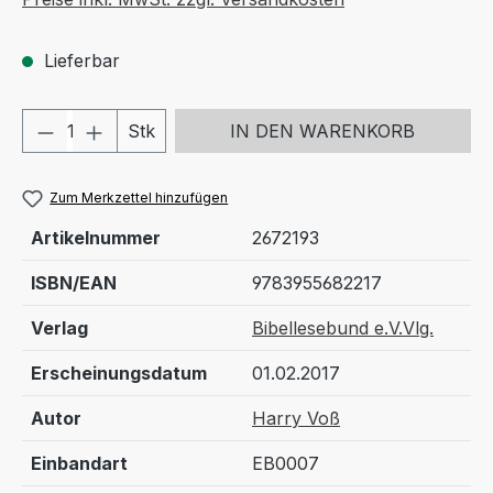
Lieferbar
Produkt Anzahl: Gib den gewünschten We
Stk
IN DEN WARENKORB
Zum Merkzettel hinzufügen
Artikelnummer
2672193
ISBN/EAN
9783955682217
Verlag
Bibellesebund e.V.Vlg.
Erscheinungsdatum
01.02.2017
Autor
Harry Voß
Einbandart
EB0007