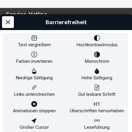
Service-Hotline
Barrierefreiheit
Service
Information
Text vergrößern
Hochkontrastmodus
Farben invertieren
Monochrom
* Alle Preise inkl. gesetzl. Mehrwertsteuer zzgl.
Niedrige Sättigung
Hohe Sättigung
Versandkosten
und ggf. Nachnahmegebühren, wenn
nicht anders angegeben.
Links unterstreichen
Gut lesbare Schrift
Animationen stoppen
Überschriften hervorheben
Diese Website verwendet Cookies, um eine bestmögliche
Erfahrung bieten zu können.
Mehr Informationen ...
Großer Cursor
Leseführung
Konfigurieren
Nur technisch notwendige