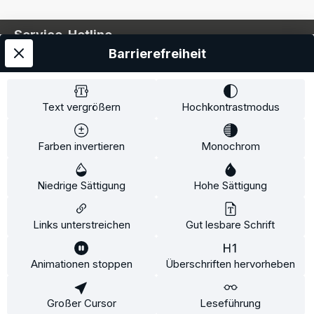
Service-Hotline
Barrierefreiheit
Service
Information
Text vergrößern
Hochkontrastmodus
Farben invertieren
Monochrom
* Alle Preise inkl. gesetzl. Mehrwertsteuer zzgl.
Niedrige Sättigung
Hohe Sättigung
Versandkosten
und ggf. Nachnahmegebühren, wenn
nicht anders angegeben.
Links unterstreichen
Gut lesbare Schrift
Animationen stoppen
Überschriften hervorheben
Diese Website verwendet Cookies, um eine bestmögliche
Erfahrung bieten zu können.
Mehr Informationen ...
Großer Cursor
Leseführung
Konfigurieren
Nur technisch notwendige