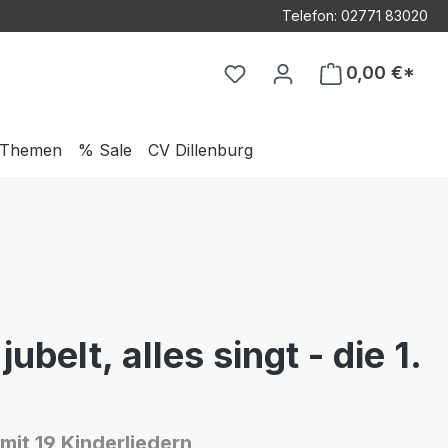
Telefon: 02771 83020
Du hast 0 Produkte auf d
0,00 €*
Themen
% Sale
CV Dillenburg
jubelt, alles singt - die 1.
 mit 19 Kinderliedern