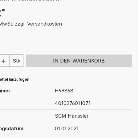
*
€
. MwSt. zzgl. Versandkosten
 Anzahl: Gib den gewünschten Wert ein 
Stk
IN DEN WARENKORB
ttel hinzufügen
mmer
H99868
4010276011071
SCM Hänssler
ungsdatum
01.01.2021