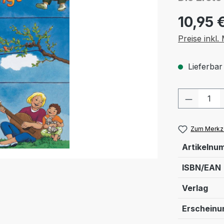
10,95 
Preise inkl
Lieferbar
Produkt
Zum Merkze
Artikelnu
ISBN/EAN
Verlag
Erschein