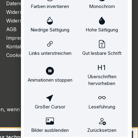
Datenschutzerklärung
Farben invertieren
Monochrom
Widerrufsbelehrung
Widerrufsformular
AGB
Niedrige Sättigung
Hohe Sättigung
Impressum
Kontakt
Links unterstreichen
Gut lesbare Schrift
Cookie Einstellungen
Überschriften
Animationen stoppen
hervorheben
Großer Cursor
Leseführung
, wenn nicht anders angegeben.
Bilder ausblenden
Zurücksetzen
ur technisch notwendige
Alle Cookies akzeptieren