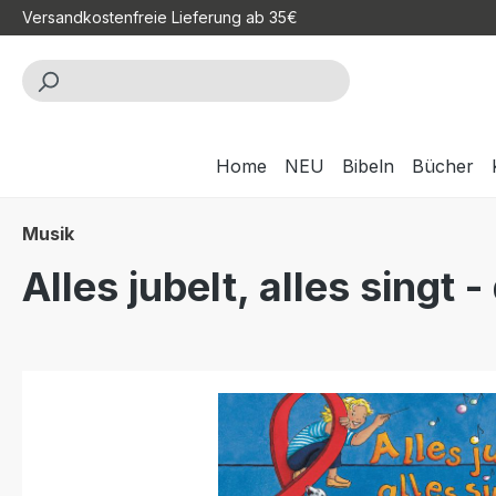
Versandkostenfreie Lieferung ab 35€
m Hauptinhalt springen
Zur Suche springen
Zur Hauptnavigation springen
Home
NEU
Bibeln
Bücher
Musik
Alles jubelt, alles singt -
Bildergalerie überspringen