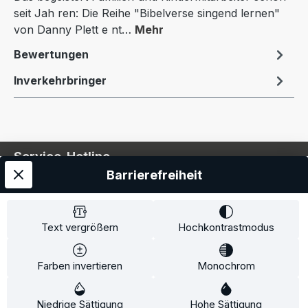
seit Jah ren: Die Reihe "Bibelverse singend lernen"
von Danny Plett e nt…
Mehr
Bewertungen
Inverkehrbringer
Service-Hotline
Barrierefreiheit
Service
Information
Text vergrößern
Hochkontrastmodus
Farben invertieren
Monochrom
* Alle Preise inkl. gesetzl. Mehrwertsteuer zzgl.
Niedrige Sättigung
Hohe Sättigung