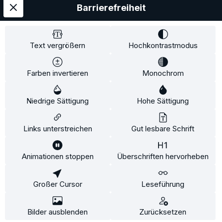
Barrierefreiheit
Service
Information
Text vergrößern
Hochkontrastmodus
Farben invertieren
Monochrom
* Alle Preise inkl. gesetzl. Mehrwertsteuer zzgl.
Niedrige Sättigung
Hohe Sättigung
Versandkosten
und ggf. Nachnahmegebühren, wenn
nicht anders angegeben.
Links unterstreichen
Gut lesbare Schrift
Animationen stoppen
Überschriften hervorheben
Diese Website verwendet Cookies, um eine bestmögliche
Erfahrung bieten zu können.
Mehr Informationen ...
Großer Cursor
Leseführung
Konfigurieren
Nur technisch notwendige
Alle Cookies akzeptieren
Bilder ausblenden
Zurücksetzen