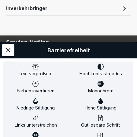
Inverkehrbringer
Service-Hotline
Barrierefreiheit
Service
Information
Text vergrößern
Hochkontrastmodus
Farben invertieren
Monochrom
* Alle Preise inkl. gesetzl. Mehrwertsteuer zzgl.
Niedrige Sättigung
Hohe Sättigung
Versandkosten
und ggf. Nachnahmegebühren, wenn
nicht anders angegeben.
Links unterstreichen
Gut lesbare Schrift