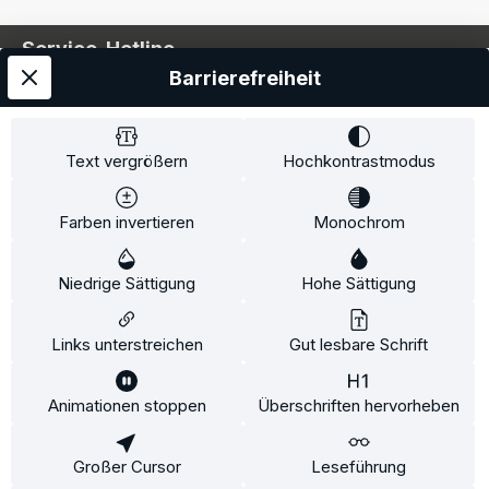
Service-Hotline
Barrierefreiheit
Service
Information
Text vergrößern
Hochkontrastmodus
Farben invertieren
Monochrom
* Alle Preise inkl. gesetzl. Mehrwertsteuer zzgl.
Niedrige Sättigung
Hohe Sättigung
Versandkosten
und ggf. Nachnahmegebühren, wenn
nicht anders angegeben.
Links unterstreichen
Gut lesbare Schrift
Animationen stoppen
Überschriften hervorheben
Diese Website verwendet Cookies, um eine bestmögliche
Erfahrung bieten zu können.
Mehr Informationen ...
Großer Cursor
Leseführung
Konfigurieren
Nur technisch notwendige