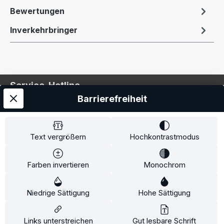
Bewertungen
Inverkehrbringer
Service-Hotline
Barrierefreiheit
Service
Information
Text vergrößern
Hochkontrastmodus
Farben invertieren
Monochrom
* Alle Preise inkl. gesetzl. Mehrwertsteuer zzgl.
Niedrige Sättigung
Hohe Sättigung
Versandkosten
und ggf. Nachnahmegebühren, wenn
nicht anders angegeben.
Links unterstreichen
Gut lesbare Schrift