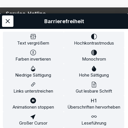
Service-Hotline
Barrierefreiheit
Service
Information
Text vergrößern
Hochkontrastmodus
Farben invertieren
Monochrom
* Alle Preise inkl. gesetzl. Mehrwertsteuer zzgl.
Niedrige Sättigung
Hohe Sättigung
Versandkosten
und ggf. Nachnahmegebühren, wenn
nicht anders angegeben.
Links unterstreichen
Gut lesbare Schrift
Animationen stoppen
Überschriften hervorheben
Diese Website verwendet Cookies, um eine bestmögliche
Erfahrung bieten zu können.
Mehr Informationen ...
Großer Cursor
Leseführung
Konfigurieren
Nur technisch notwendige