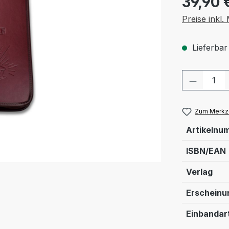
39,90 
Preise inkl
Lieferbar
Produkt
Zum Merkze
Artikelnu
ISBN/EAN
Verlag
Erschein
Einbandar