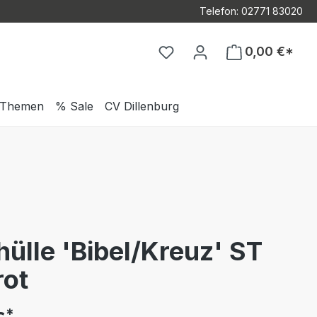
Telefon: 02771 83020
Du hast 0 Produkte auf d
0,00 €*
Themen
% Sale
CV Dillenburg
hülle 'Bibel/Kreuz' ST
rot
*