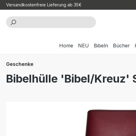
Versandkostenfreie Lieferung ab 35€
m Hauptinhalt springen
Zur Suche springen
Zur Hauptnavigation springen
Home
NEU
Bibeln
Bücher
Geschenke
Bibelhülle 'Bibel/Kreuz'
Bildergalerie überspringen