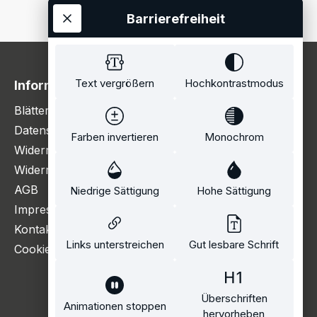
Barrierefreiheit
Text vergrößern
Hochkontrastmodus
Information
Blätterkatalog
Datenschutzerklärung
Farben invertieren
Monochrom
Widerrufsbelehrung
Widerrufsformular
AGB
Niedrige Sättigung
Hohe Sättigung
Impressum
Kontakt
Links unterstreichen
Gut lesbare Schrift
Cookie Einstellungen
Überschriften
Animationen stoppen
hervorheben