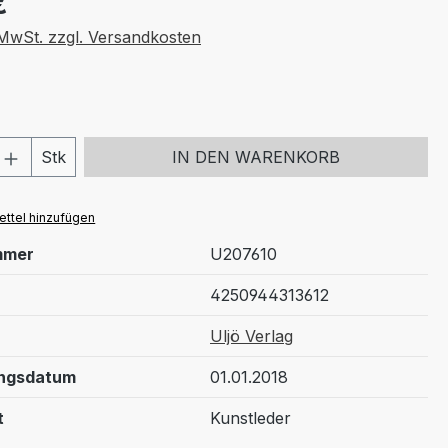
€
. MwSt. zzgl. Versandkosten
 Anzahl: Gib den gewünschten Wert ein 
Stk
IN DEN WARENKORB
ttel hinzufügen
mmer
U207610
4250944313612
Uljö Verlag
ungsdatum
01.01.2018
t
Kunstleder