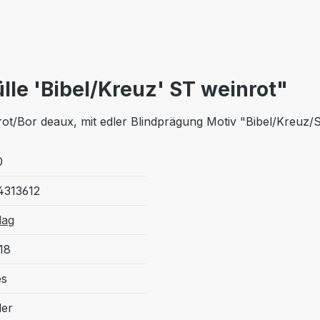
lle 'Bibel/Kreuz' ST weinrot"
ot/Bor deaux, mit edler Blindprägung Motiv "Bibel/Kreuz/S
0
4313612
lag
18
es
der