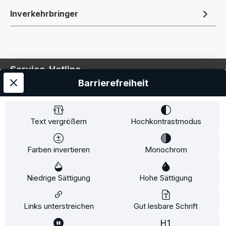
Inverkehrbringer
Service-Hotline
Barrierefreiheit
Service
Information
Text vergrößern
Hochkontrastmodus
Farben invertieren
Monochrom
* Alle Preise inkl. gesetzl. Mehrwertsteuer zzgl.
Niedrige Sättigung
Hohe Sättigung
Versandkosten
und ggf. Nachnahmegebühren, wenn
nicht anders angegeben.
Links unterstreichen
Gut lesbare Schrift