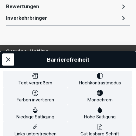
Bewertungen
Inverkehrbringer
Service-Hotline
Barrierefreiheit
Service
Information
Text vergrößern
Hochkontrastmodus
Farben invertieren
Monochrom
* Alle Preise inkl. gesetzl. Mehrwertsteuer zzgl.
Niedrige Sättigung
Hohe Sättigung
Versandkosten
und ggf. Nachnahmegebühren, wenn
nicht anders angegeben.
Links unterstreichen
Gut lesbare Schrift