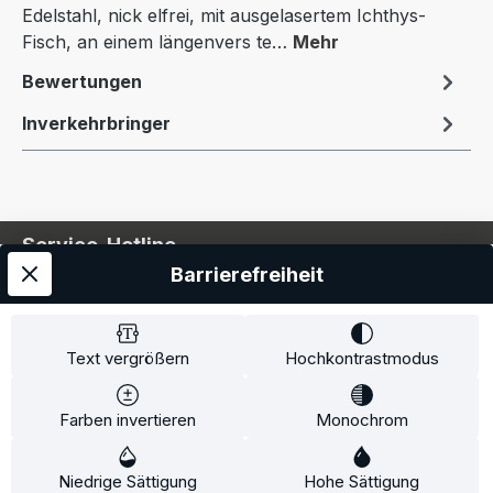
Edelstahl, nick elfrei, mit ausgelasertem Ichthys-
Fisch, an einem längenvers te…
Mehr
Bewertungen
Inverkehrbringer
Service-Hotline
Barrierefreiheit
Service
Information
Text vergrößern
Hochkontrastmodus
Farben invertieren
Monochrom
* Alle Preise inkl. gesetzl. Mehrwertsteuer zzgl.
Niedrige Sättigung
Hohe Sättigung