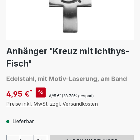
Anhänger 'Kreuz mit Ichthys-
Fisch'
Edelstahl, mit Motiv-Laserung, am Band
*
%
4,95 €
*
6,95 €
(28.78% gespart)
Preise inkl. MwSt. zzgl. Versandkosten
Lieferbar
Produkt Anzahl: Gib den gewünschten We