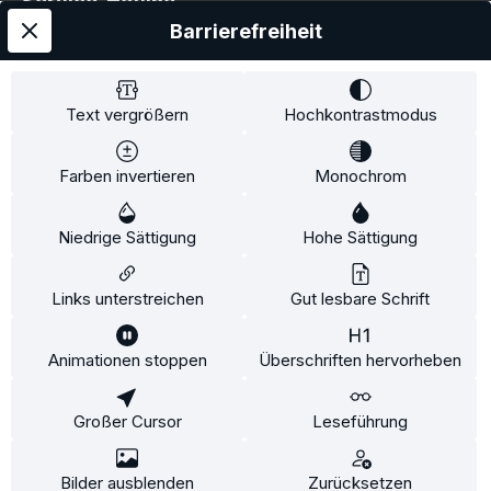
Service-Hotline
Barrierefreiheit
Service
Information
Text vergrößern
Hochkontrastmodus
Farben invertieren
Monochrom
* Alle Preise inkl. gesetzl. Mehrwertsteuer zzgl.
Niedrige Sättigung
Hohe Sättigung
Versandkosten
und ggf. Nachnahmegebühren, wenn
nicht anders angegeben.
Links unterstreichen
Gut lesbare Schrift
Animationen stoppen
Überschriften hervorheben
Diese Website verwendet Cookies, um eine bestmögliche
Erfahrung bieten zu können.
Mehr Informationen ...
Großer Cursor
Leseführung
Konfigurieren
Nur technisch notwendige
Alle Cookies akzeptieren
Bilder ausblenden
Zurücksetzen