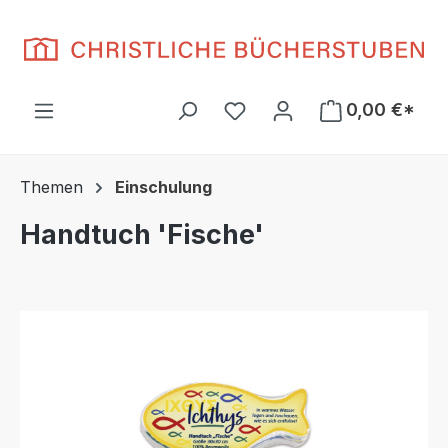
Zum Hauptinhalt springen
Du hast 0 Produkte auf d
0,00 €*
Themen
Einschulung
Handtuch 'Fische'
Bildergalerie überspringen