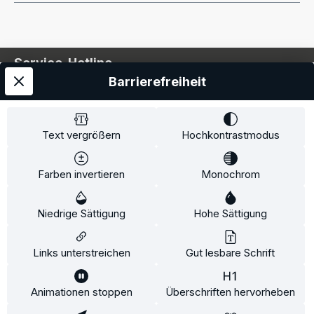
Service-Hotline
Barrierefreiheit
Service
Information
Text vergrößern
Hochkontrastmodus
Farben invertieren
Monochrom
* Alle Preise inkl. gesetzl. Mehrwertsteuer zzgl.
Niedrige Sättigung
Hohe Sättigung
Versandkosten
und ggf. Nachnahmegebühren, wenn
nicht anders angegeben.
Links unterstreichen
Gut lesbare Schrift
Animationen stoppen
Überschriften hervorheben
Diese Website verwendet Cookies, um eine bestmögliche