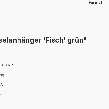
Format
selanhänger 'Fisch' grün"
1
310765
lag
18
s