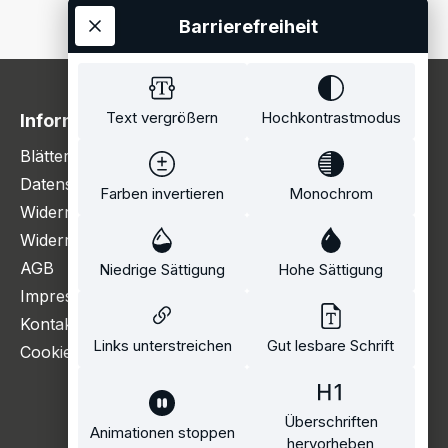
Barrierefreiheit
Text vergrößern
Hochkontrastmodus
Information
Blätterkatalog
Datenschutzerklärung
Farben invertieren
Monochrom
Widerrufsbelehrung
Widerrufsformular
AGB
Niedrige Sättigung
Hohe Sättigung
Impressum
Kontakt
Links unterstreichen
Gut lesbare Schrift
Cookie Einstellungen
Überschriften
Animationen stoppen
hervorheben