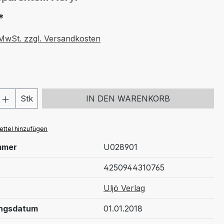
*
. MwSt. zzgl. Versandkosten
 Anzahl: Gib den gewünschten Wert ein 
Stk
IN DEN WARENKORB
ttel hinzufügen
mmer
U028901
4250944310765
Uljö Verlag
ungsdatum
01.01.2018