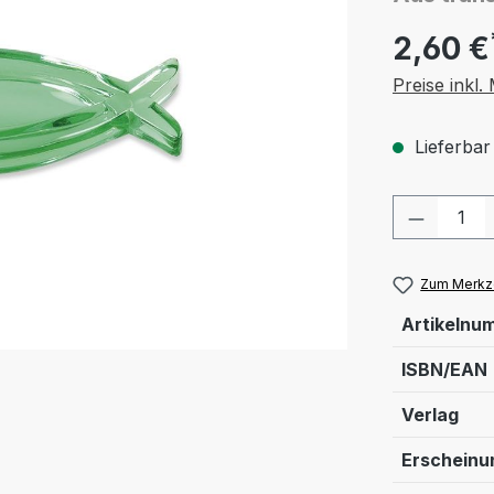
2,60 €
Preise inkl
Lieferbar
Produkt
Zum Merkze
Artikelnu
ISBN/EAN
Verlag
Erschein