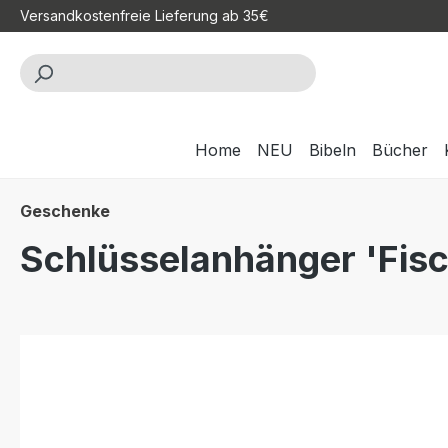
Versandkostenfreie Lieferung ab 35€
m Hauptinhalt springen
Zur Suche springen
Zur Hauptnavigation springen
Home
NEU
Bibeln
Bücher
Geschenke
Schlüsselanhänger 'Fisc
Bildergalerie überspringen