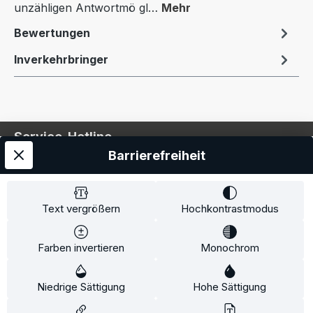
unzähligen Antwortmö gl…
Mehr
Bewertungen
Inverkehrbringer
Service-Hotline
Barrierefreiheit
Service
Information
Text vergrößern
Hochkontrastmodus
Farben invertieren
Monochrom
* Alle Preise inkl. gesetzl. Mehrwertsteuer zzgl.
Niedrige Sättigung
Hohe Sättigung
Versandkosten
und ggf. Nachnahmegebühren, wenn