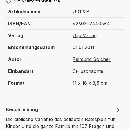
Zum Merkzettel hinzufügen
Artikelnummer
U01228
ISBN/EAN
4260302440584
Verlag
Uljö Verlag
Erscheinungsdatum
01.01.2011
Autor
Raimund Solcher
Einbandart
St-lpschachtel
Format
11 x 18 x 3,5 cm
Beschreibung
Die biblische Variante des beliebten Ratespiels für
Kinder u nd die ganze Familie mit 107 Fragen und