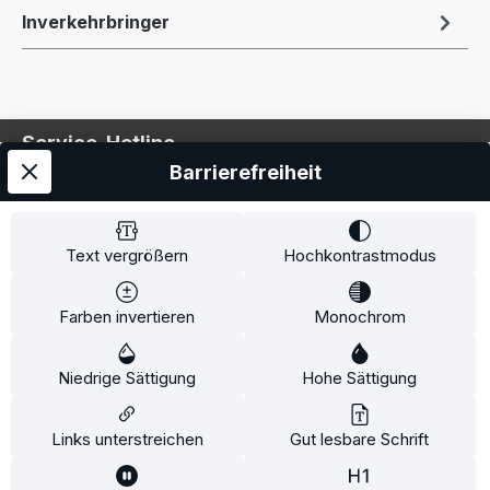
Inverkehrbringer
Service-Hotline
Barrierefreiheit
Service
Information
Text vergrößern
Hochkontrastmodus
Farben invertieren
Monochrom
* Alle Preise inkl. gesetzl. Mehrwertsteuer zzgl.
Niedrige Sättigung
Hohe Sättigung
Versandkosten
und ggf. Nachnahmegebühren, wenn
nicht anders angegeben.
Links unterstreichen
Gut lesbare Schrift