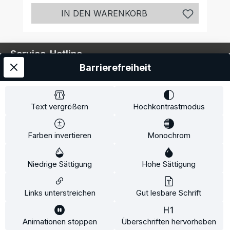
IN DEN WARENKORB
Service-Hotline
Barrierefreiheit
Service
Information
Text vergrößern
Hochkontrastmodus
Farben invertieren
Monochrom
* Alle Preise inkl. gesetzl. Mehrwertsteuer zzgl.
Niedrige Sättigung
Hohe Sättigung
Versandkosten
und ggf. Nachnahmegebühren, wenn
nicht anders angegeben.
Links unterstreichen
Gut lesbare Schrift
Animationen stoppen
Überschriften hervorheben
Diese Website verwendet Cookies, um eine bestmögliche